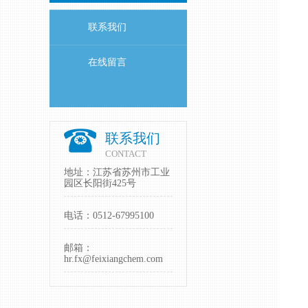
联系我们
在线留言
联系我们
CONTACT
地址：江苏省苏州市工业
园区长阳街425号
电话：
0512-67995100
邮箱：
hr.fx@feixiangchem.com